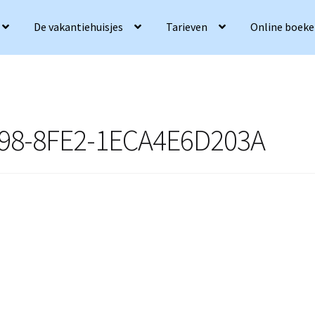
De vakantiehuisjes
Tarieven
Online boek
98-8FE2-1ECA4E6D203A