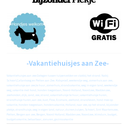
-Vakantiehuisjes aan Zee-
Vakantiehuisjes aan zee.Gelegen tussen tulpenvelden en vlakbij het strand. Nabij
Schoorl,Callantsoog en Petten aan Zee. Kidsproof, weekendje weg, zomerhuis aan zee,
vakantiehuisje aan zee,te huur, zomerhuis, strandvakantie, weg in eigen land, weekendje
weg, vakantie met hond, honden toegestaan, Noord-Holland, Noordzee, Waddenzee,
zeehonden, dijk, zand, zee, strand, vakantiehuisje te huur, vakantiehuisje huren,
strandhuisje huren, aan zee, kust, Flow, Ecomare, zeehond, strandleven, hond mee op
vakantie, honden toegestaan, hondenvakantie, Holland, naar zee, op het strand, bijzonder
plekje, strandhuisje, weg in eigen land, natuur, duinen,tulpen, Schoorl, Sint Maartenszee,
Petten, Bergen aan zee, Bergen, Noord Holland, Waddenzee, Noordzee, klimduin, budget,
budgetvakantie, betaalbaar, zonuren, gezinsvakantie