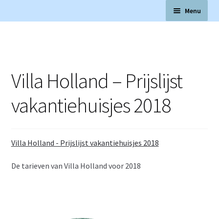
Ga
Ga
Menu
door
naar
naar
de
Subme
Vakantiehuisjes aan Zee
navigatie
inhoud
uitvou
Subme
Omgeving
uitvou
Villa Holland – Prijslijst
Subme
De vakantiehuisjes
uitvou
vakantiehuisjes 2018
Subme
Tarieven
uitvou
Subme
Online boeken
Villa Holland - Prijslijst vakantiehuisjes 2018
uitvou
Beschikbaarheid
De tarieven van Villa Holland voor 2018