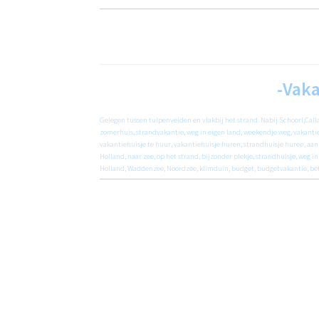
-Vaka
Gelegen tussen tulpenvelden en vlakbij het strand. Nabij Schoorl,Call
zomerhuis, strandvakantie, weg in eigen land, weekendje weg, vakanti
vakantiehuisje te huur, vakantiehuisje huren, strandhuisje huren, aa
Holland, naar zee, op het strand, bijzonder plekje, strandhuisje, weg 
Holland, Waddenzee, Noordzee, klimduin, budget, budgetvakantie, bet