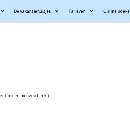
De vakantiehuisjes
Tarieven
Online boek
ent in een nieuw scherm)