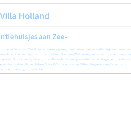
Villa Holland
ntiehuisjes aan Zee-
antsoog en Petten aan Zee.Kidsproof, weekendje weg, zomerhuis aan zee, vakantiehuisje aan zee,te huu
e met hond, honden toegestaan, Noord-Holland, Noordzee, Waddenzee, zeehonden, dijk, zand, zee, stra
n zee, kust, Flow, Ecomare, zeehond, strandleven, hond mee op vakantie, honden toegestaan, hondenvak
in eigen land, natuur, duinen,tulpen, Schoorl, Sint Maartenszee, Petten, Bergen aan zee, Bergen, Noord
aalbaar, zonuren, gezinsvakantie