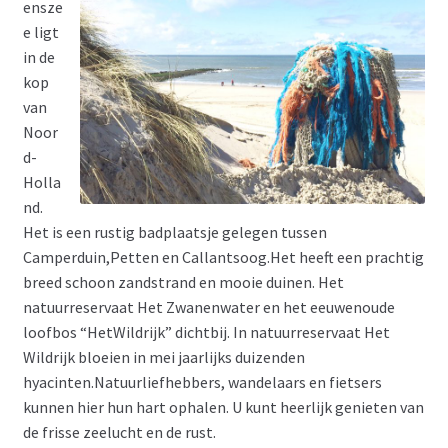
ensze
e ligt
in de
kop
van
Noor
d-
Holla
nd.
Het is een rustig badplaatsje gelegen tussen
Camperduin,Petten en Callantsoog.Het heeft een prachtig
breed schoon zandstrand en mooie duinen. Het
natuurreservaat Het Zwanenwater en het eeuwenoude
loofbos “HetWildrijk” dichtbij. In natuurreservaat Het
Wildrijk bloeien in mei jaarlijks duizenden
hyacinten.Natuurliefhebbers, wandelaars en fietsers
kunnen hier hun hart ophalen. U kunt heerlijk genieten van
de frisse zeelucht en de rust.