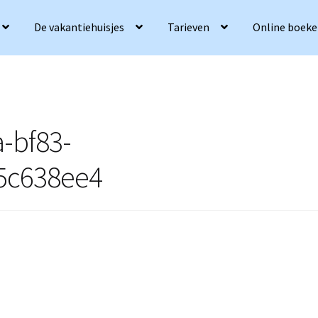
De vakantiehuisjes
Tarieven
Online boek
-bf83-
5c638ee4